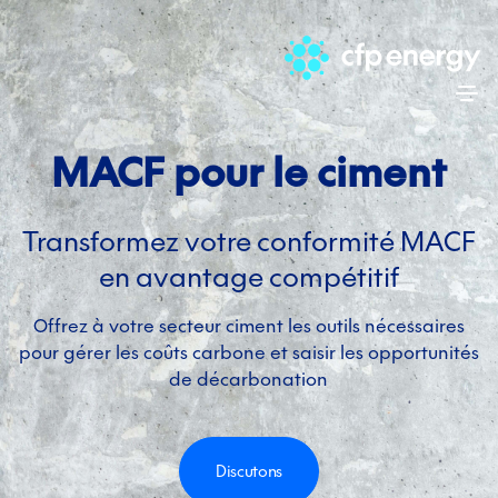
Skip
MACF pour le ciment
Transformez votre conformité MACF
en avantage compétitif
Offrez à votre secteur ciment les outils nécessaires
pour gérer les coûts carbone et saisir les opportunités
de décarbonation
Discutons