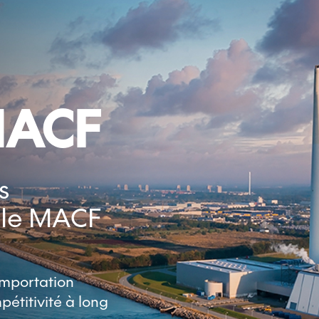
 MACF
s
z le MACF
importation
pétitivité à long