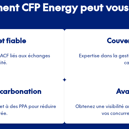
nt CFP Energy peut vous
et fiable
Couver
MACF liés aux échanges
Expertise dans la gest
ité.
ca
carbonation
Ava
 et à des PPA pour réduire
Obtenez une visibilité 
rée.
vos concurre