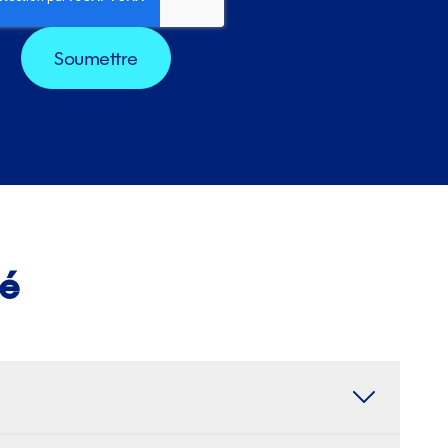
té
n implique des sources carbonées comme le charbon