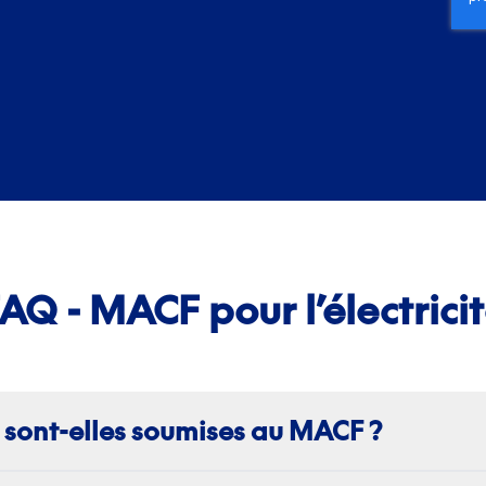
AQ - MACF pour l’électrici
é sont-elles soumises au MACF ?
 dans l’UE sont couvertes par le MACF lorsque la productio