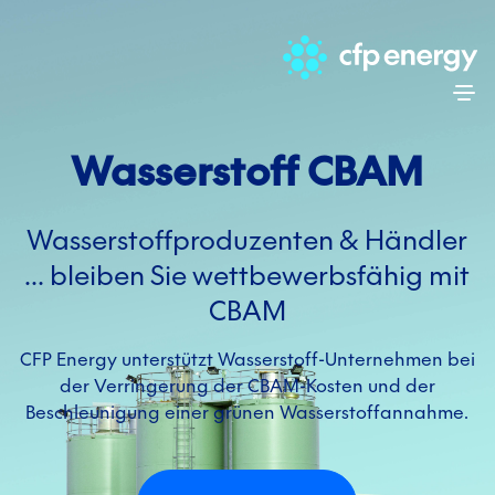
Skip
Wasserstoff CBAM
Wasserstoffproduzenten & Händler
… bleiben Sie wettbewerbsfähig mit
CBAM
CFP Energy unterstützt Wasserstoff-Unternehmen bei
der Verringerung der CBAM-Kosten und der
Beschleunigung einer grünen Wasserstoffannahme.