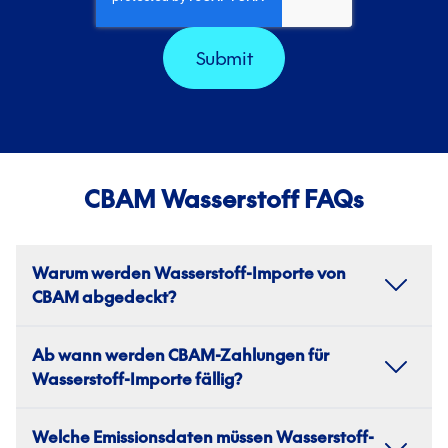
CBAM Wasserstoff FAQs
Warum werden Wasserstoff-Importe von
CBAM abgedeckt?
Wasserstoff-Importe, vor allem grauer
Ab wann werden CBAM-Zahlungen für
Wasserstoff, werden unter der Nutzung von
Wasserstoff-Importe fällig?
Erdgas produziert und fallen wegen der starken
Emissionen unter CBAM. Importeure müssen
Wasserstoff-Importeure werden mit den
Emissionen berichten und ab 2026 CBAM-
Welche Emissionsdaten müssen Wasserstoff-
Zahlungen für CBAM-Zertifikate in 2026