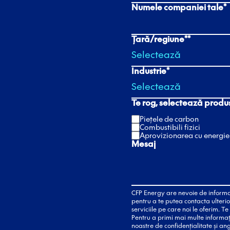
Numele companiei tale
*
Țară/regiune*
*
Industrie
*
Te rog, selectează produ
Piețele de carbon
Combustibili fizici
Aprovizionarea cu energie
Mesaj
CFP Energy are nevoie de informați
pentru a te putea contacta ulterior
serviciile pe care noi le oferim. 
Pentru a primi mai multe informați
noastre de confidențialitate și an